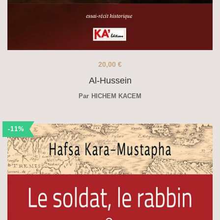
20,00
€
Al-Hussein
Par
HICHEM KACEM
-11%