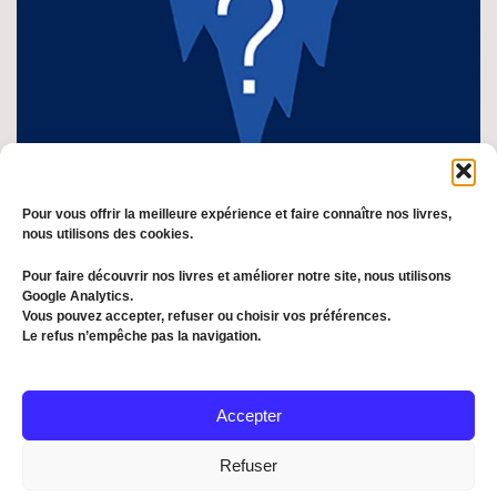
Pour vous offrir la meilleure expérience et faire connaître nos livres,
nous utilisons des cookies.
Pour faire découvrir nos livres et améliorer notre site, nous utilisons
Le
Le
18,00
€
Google Analytics.
L’État profond français : Qui, comment, pourquoi…
prix
prix
Vous pouvez accepter, refuser ou choisir vos préférences.
?
Le refus n’empêche pas la navigation.
initial
actuel
Par
CLAUDE JANVIER
était :
,
FRANÇOIS LAGARDE
est :
20,00 €.
18,00 €.
Accepter
Refuser