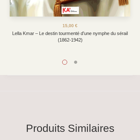
Le
Le
15,00
€
Lella Kmar – Le destin tourmenté d’une nymphe du sérail
prix
prix
(1862-1942)
initial
actuel
était :
est :
18,00 €.
15,00 €.
Produits Similaires