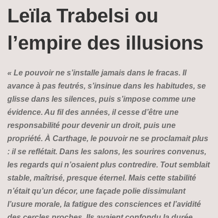
prix
prix
Leïla Trabelsi ou
initial
actuel
était :
est :
l’empire des illusions
22,00 €.
20,00 €.
« Le pouvoir ne s’installe jamais dans le fracas. Il
avance à pas feutrés, s’insinue dans les habitudes, se
glisse dans les silences, puis s’impose comme une
évidence. Au fil des années, il cesse d’être une
responsabilité pour devenir un droit, puis une
propriété.
À Carthage, le pouvoir ne se proclamait plus
: il se reflétait. Dans les salons, les sourires convenus,
les regards qui n’osaient plus contredire. Tout semblait
stable, maîtrisé, presque éternel. Mais cette stabilité
n’était qu’un décor, une façade polie dissimulant
l’usure morale, la fatigue des consciences et l’avidité
des cercles proches.
Ils avaient confondu la durée