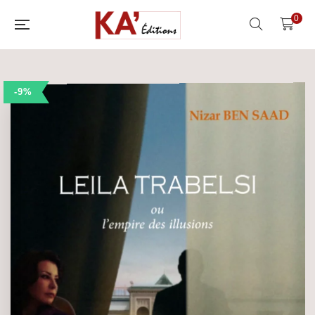
0
-9%