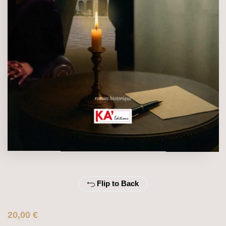
Flip to Back
Le
Le
20,00
€