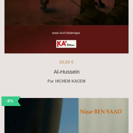
20,00
€
Al-Hussein
Par
HICHEM KACEM
-9%