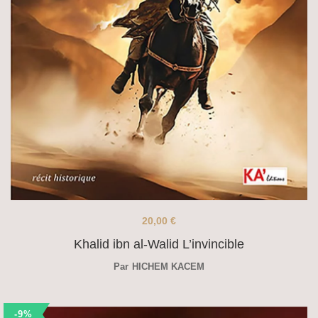
20,00
€
Khalid ibn al-Walid L’invincible
Par
HICHEM KACEM
-9%