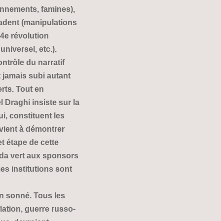
onnements, famines),
adent (manipulations
 4e révolution
niversel, etc.).
ontrôle du narratif
t jamais subi autant
rts. Tout en
l Draghi insiste sur la
i, constituent les
rvient à démontrer
t étape de cette
nda vert aux sponsors
s institutions sont
en sonné. Tous les
ation, guerre russo-