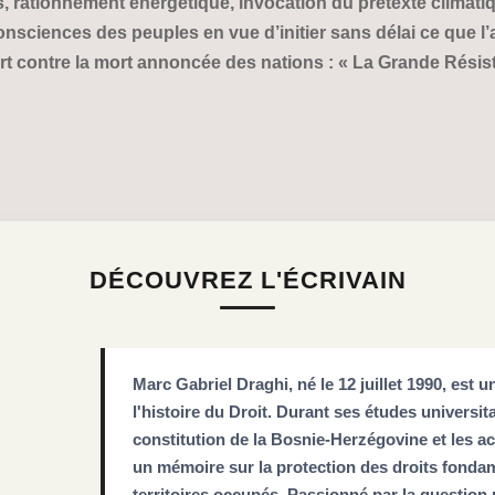
, rationnement énergétique, invocation du prétexte climati
consciences des peuples en vue d’initier sans délai ce que l
t contre la mort annoncée des nations : « La Grande Rési
DÉCOUVREZ L'ÉCRIVAIN
Marc Gabriel Draghi, né le 12 juillet 1990, est u
l'histoire du Droit. Durant ses études universita
constitution de la Bosnie-Herzégovine et les a
un mémoire sur la protection des droits fondam
territoires occupés. Passionné par la question 