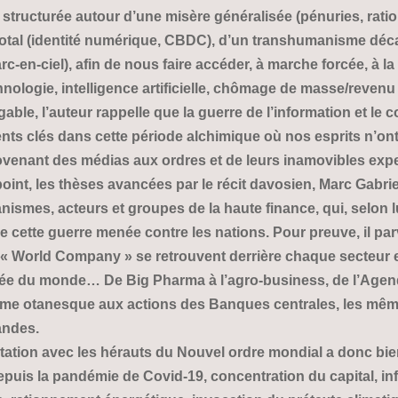
 structurée autour d’une misère généralisée (pénuries, rati
 total (identité numérique, CBDC), d’un transhumanisme déc
c-en-ciel), afin de nous faire accéder, à marche forcée, à la
nologie, intelligence artificielle, chômage de masse/revenu u
able, l’auteur rappelle que la guerre de l’information et le c
ments clés dans cette période alchimique où nos esprits n’on
venant des médias aux ordres et de leurs inamovibles expe
point, les thèses avancées par le récit davosien, Marc Gabrie
ismes, acteurs et groupes de la haute finance, qui, selon lu
e cette guerre menée contre les nations. Pour preuve, il pa
 « World Company » se retrouvent derrière chaque secteur e
cenée du monde… De Big Pharma à l’agro-business, de l’Age
cisme otanesque aux actions des Banques centrales, les même
andes.
ntation avec les hérauts du Nouvel ordre mondial a donc bi
uis la pandémie de Covid-19, concentration du capital, infl