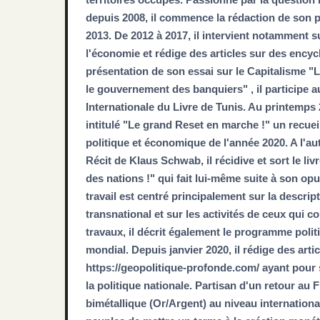
depuis 2008, il commence la rédaction de son 
2013. De 2012 à 2017, il intervient notamment s
l'économie et rédige des articles sur des encyc
présentation de son essai sur le Capitalisme 
le gouvernement des banquiers" , il participe au
Internationale du Livre de Tunis. Au printemps
intitulé "Le grand Reset en marche !" un recuei
politique et économique de l'année 2020. A l'
Récit de Klaus Schwab, il récidive et sort le liv
des nations !" qui fait lui-même suite à son o
travail est centré principalement sur la descrip
transnational et sur les activités de ceux qui 
travaux, il décrit également le programme poli
mondial. Depuis janvier 2020, il rédige des arti
https://geopolitique-profonde.com/ ayant pour s
la politique nationale. Partisan d'un retour au
bimétallique (Or/Argent) au niveau international