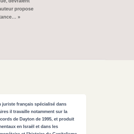
que, devraient
’auteur propose
stance… »
n juriste français spécialisé dans
ires il travaille notamment sur la
ccords de Dayton de 1995, et produit
entaux en Israël et dans les
monétaire et l'histoire du Capitalisme