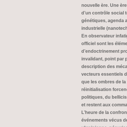
nouvelle ère. Une ère
d’un contrôle social
génétiques, agenda ar
industrielle (nanotech
En observateur infatig
officiel sont les élé
d’endoctrinement pro
invalidant, point par 
description des mécan
vecteurs essentiels d
que les ombres de la
réinitialisation for
politiques, du belli
et restent aux comm
L’heure de la confro
événements vécus dep