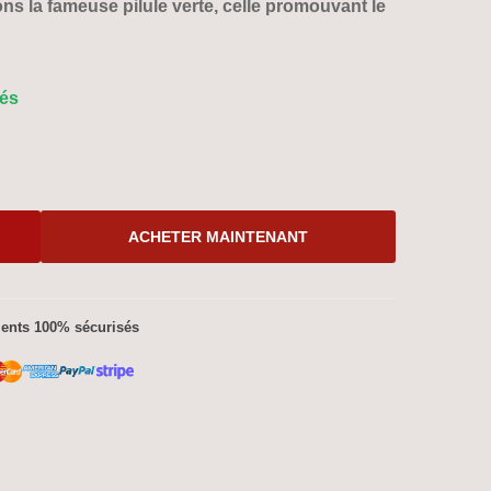
ons la fameuse pilule verte, celle promouvant le
rés
ACHETER MAINTENANT
ents 100% sécurisés