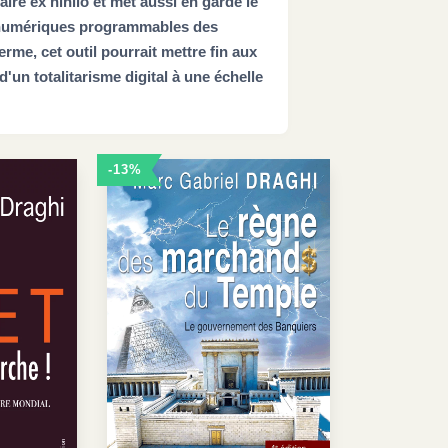
ire ex nihilo et met aussi en garde le
 numériques programmables des
rme, cet outil pourrait mettre fin aux
 d'un totalitarisme digital à une échelle
-13%