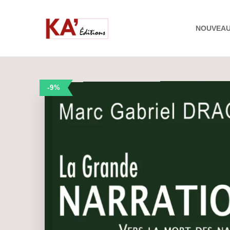
NOUVEA
-9%