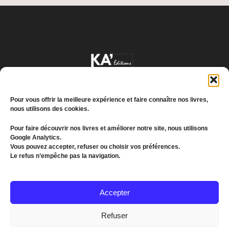
Pour vous offrir la meilleure expérience et faire connaître nos livres,
nous utilisons des cookies.
Pour faire découvrir nos livres et améliorer notre site, nous utilisons
Google Analytics.
Conditions générales de vente
Vous pouvez accepter, refuser ou choisir vos préférences.
Le refus n’empêche pas la navigation.
Politique de confidentialité
© 2022 MEDDKOL. All Rights Reserved
Accepter
(+216) 26 655 193
Refuser
communication@kagroupe.com