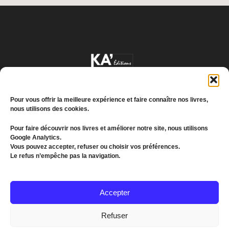
Pour vous offrir la meilleure expérience et faire connaître nos livres,
nous utilisons des cookies.
Pour faire découvrir nos livres et améliorer notre site, nous utilisons
Google Analytics.
Conditions générales de vente
Vous pouvez accepter, refuser ou choisir vos préférences.
Le refus n’empêche pas la navigation.
Politique de confidentialité
© 2022 MEDDKOL. All Rights Reserved
Accepter
(+216) 26 655 193
Refuser
communication@kagroupe.com