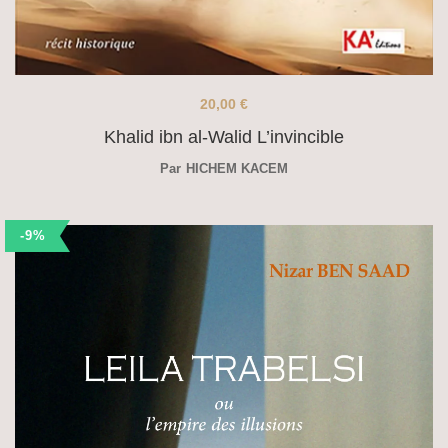
20,00
€
Khalid ibn al-Walid L’invincible
Par
HICHEM KACEM
-9%