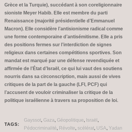
Grèce et la Turquie), succédant à son coreligionnaire
sioniste Meyer Habib. Elle est membre du parti
Renaissance (majorité présidentielle d’Emmanuel
Macron). Elle considère l’antisionisme radical comme
une forme contemporaine d’antisémitisme. Elle a pris
des positions fermes sur l’interdiction de signes
religieux dans certaines compétitions sportives. Son
mandat est marqué par une défense revendiquée et
affirmée de l’État d’Israël, ce qui lui vaut des soutiens
nourris dans sa circonscription, mais aussi de vives
critiques de la part de la gauche (LFI, PCF) qui
l’accusent de vouloir criminaliser la critique de la
politique israélienne à travers sa proposition de loi.
Gayssot
,
Gaza
,
Géopolitique
,
Israël
,
TAGS:
Pédocriminalité
,
Révolte
,
scélérat
,
USA
,
Yadan