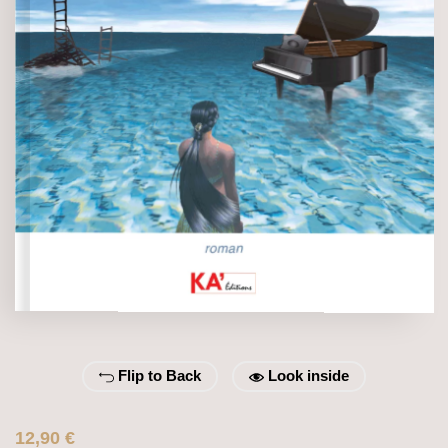
Flip to Back
Look inside
Le
Le
12,90
€