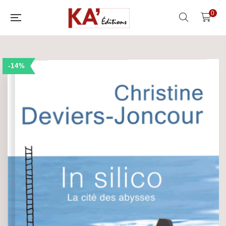
0
-14%