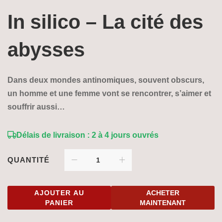
prix
prix
In silico – La cité des
initial
actuel
était :
est :
abysses
15,00 €.
12,90 €.
Dans deux mondes antinomiques, souvent obscurs,
un homme et une femme vont se rencontrer, s’aimer et
souffrir aussi…
Délais de livraison : 2 à 4 jours ouvrés
QUANTITÉ
AJOUTER AU
ACHETER
PANIER
MAINTENANT