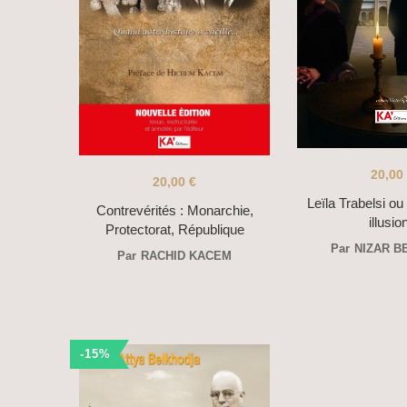
20,00
20,00
€
Leïla Trabelsi ou
Contrevérités : Monarchie,
illusio
Protectorat, République
Par
NIZAR B
Par
RACHID KACEM
-15%