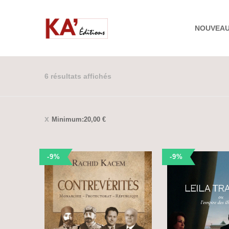
NOUVEA
6 résultats affichés
Minimum:
20,00
€
-9%
-9%