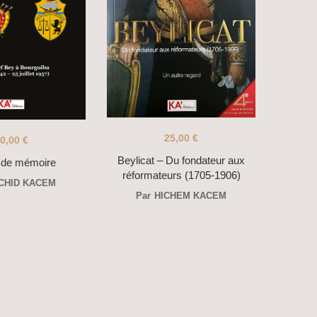
25,00
€
0,00
€
Beylicat – Du fondateur aux
 de mémoire
réformateurs (1705-1906)
CHID KACEM
Par
HICHEM KACEM