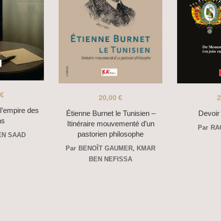
€
20,00
€
2
 l’empire des
Étienne Burnet le Tunisien –
Devoir
ns
Itinéraire mouvementé d’un
Par
RA
pastorien philosophe
EN SAAD
Par
BENOÎT GAUMER
,
KMAR
BEN NEFISSA