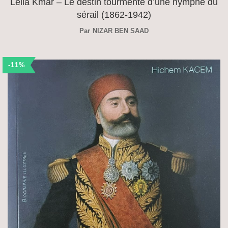
Lella Kmar – Le destin tourmenté d’une nymphe du
sérail (1862-1942)
Par
NIZAR BEN SAAD
-11%