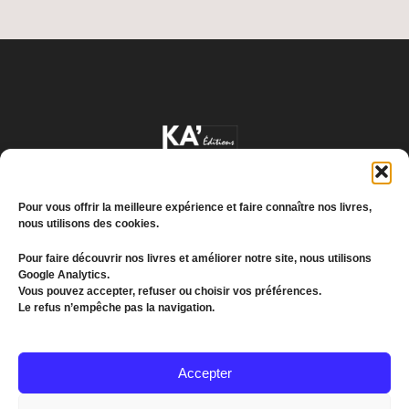
Pour vous offrir la meilleure expérience et faire connaître nos livres,
nous utilisons des cookies.
Pour faire découvrir nos livres et améliorer notre site, nous utilisons
Google Analytics.
Conditions générales de vente
Vous pouvez accepter, refuser ou choisir vos préférences.
Le refus n’empêche pas la navigation.
Politique de confidentialité
© 2022 MEDDKOL. All Rights Reserved
Accepter
(+216) 26 655 193