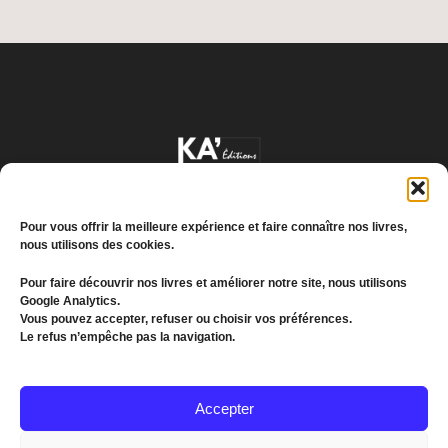
Pour vous offrir la meilleure expérience et faire connaître nos livres,
nous utilisons des cookies.
Pour faire découvrir nos livres et améliorer notre site, nous utilisons
Google Analytics.
Conditions générales de vente
Vous pouvez accepter, refuser ou choisir vos préférences.
Le refus n’empêche pas la navigation.
Politique de confidentialité
© 2022 MEDDKOL. All Rights Reserved
Accepter
(+216) 26 655 193