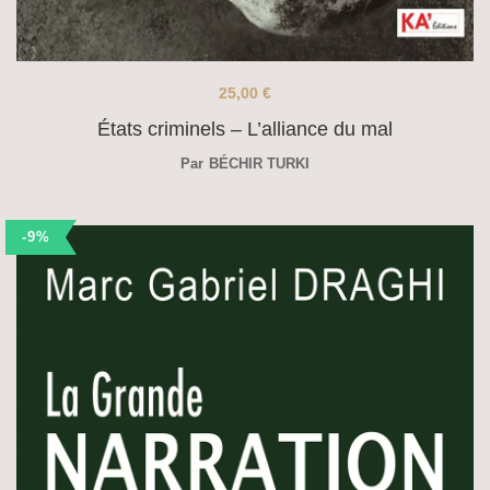
25,00
€
États criminels – L’alliance du mal
Par
BÉCHIR TURKI
-9%