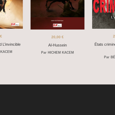
€
2
20,00
€
d L’invincible
États crimin
Al-Hussein
 KACEM
Par
HICHEM KACEM
Par
BE