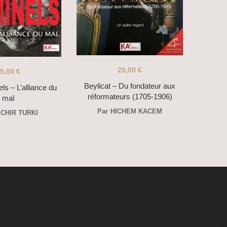
25,00
€
5,00
€
Beylicat – Du fondateur aux
els – L’alliance du
réformateurs (1705-1906)
mal
Par
HICHEM KACEM
́CHIR TURKI