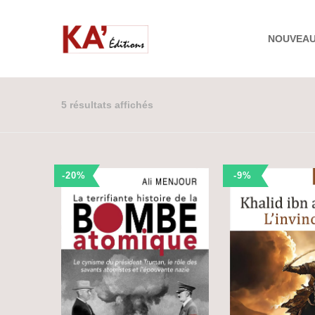
NOUVEA
5 résultats affichés
-20%
-9%