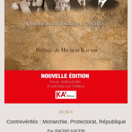
20,00
€
Contrevérités : Monarchie, Protectorat, République
Par
RACHID KACEM