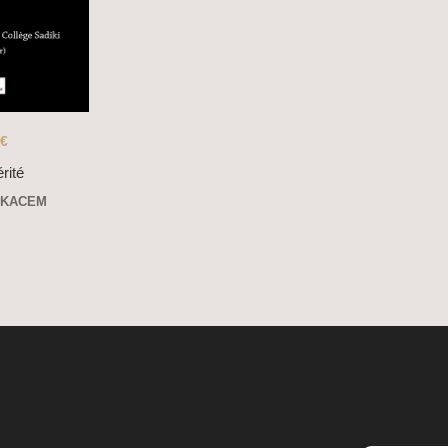
€
rité
 KACEM