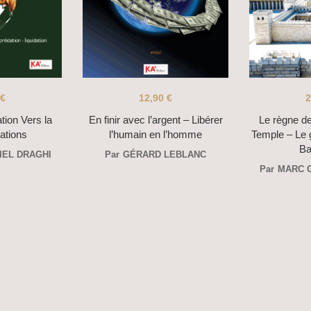
€
12,90
€
2
tion Vers la
En finir avec l’argent – Libérer
Le règne d
ations
l’humain en l’homme
Temple – Le
Ba
IEL DRAGHI
Par
GÉRARD LEBLANC
Par
MARC 