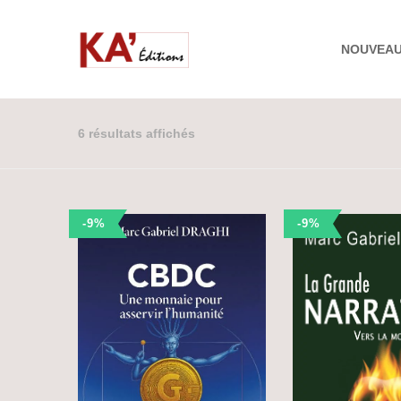
NOUVEA
6 résultats affichés
-9%
-9%