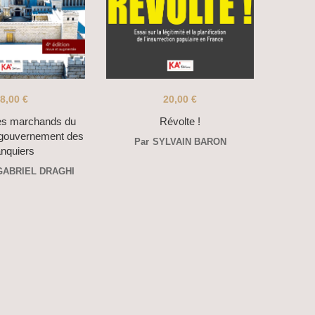
8,00
€
20,00
€
es marchands du
Révolte !
 gouvernement des
Par
SYLVAIN BARON
nquiers
GABRIEL DRAGHI