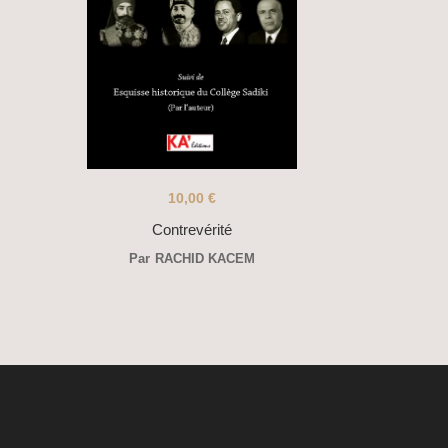
10,00
€
Contrevérité
Par
RACHID KACEM