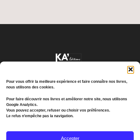
Pour vous offrir la meilleure expérience et faire connaître nos livres,
nous utilisons des cookies.
Pour faire découvrir nos livres et améliorer notre site, nous utilisons
Google Analytics.
Conditions générales de vente
Vous pouvez accepter, refuser ou choisir vos préférences.
Le refus n’empêche pas la navigation.
Politique de confidentialité
© 2022 MEDDKOL. All Rights Reserved
Accepter