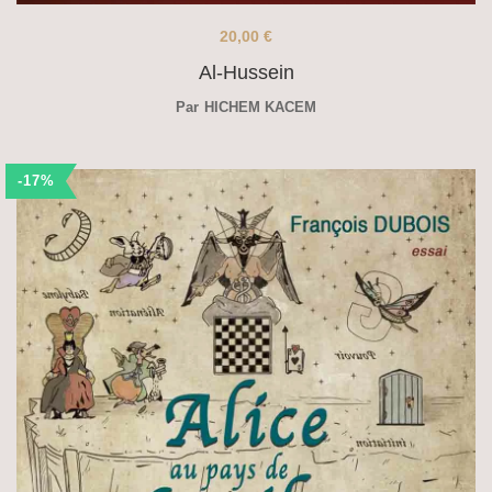
20,00
€
Al-Hussein
Par
HICHEM KACEM
-17%