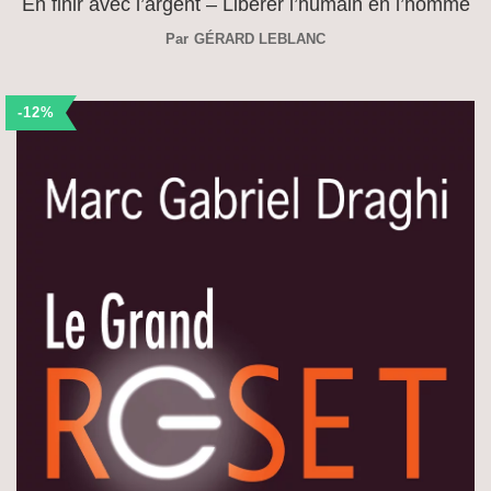
En finir avec l’argent – Libérer l’humain en l’homme
Par
GÉRARD LEBLANC
-12%