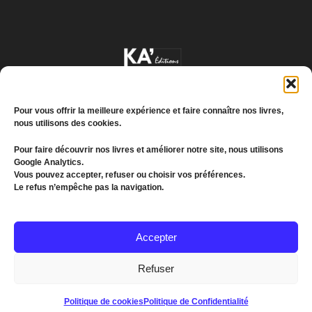
Pour vous offrir la meilleure expérience et faire connaître nos livres,
nous utilisons des cookies.
Pour faire découvrir nos livres et améliorer notre site, nous utilisons
Google Analytics.
Conditions générales de vente
Vous pouvez accepter, refuser ou choisir vos préférences.
Le refus n’empêche pas la navigation.
Politique de confidentialité
© 2022 MEDDKOL. All Rights Reserved
Accepter
(+216) 26 655 193
Refuser
communication@kagroupe.com
Politique de cookies
Politique de Confidentialité