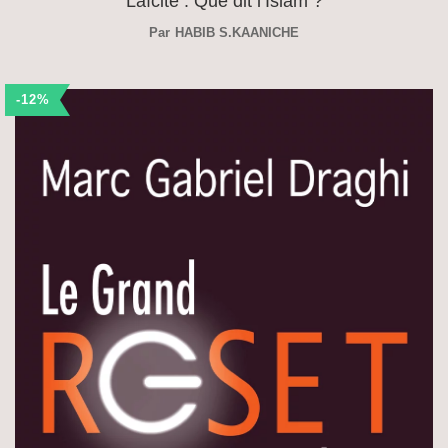
Laïcité : Que dit l’Islam ?
Par
HABIB S.KAANICHE
-12%