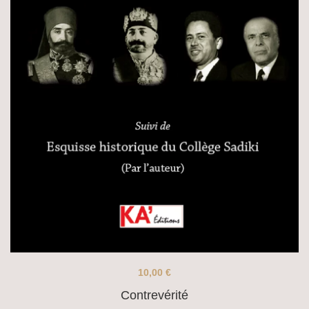
10,00
€
Contrevérité