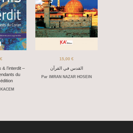
€
15,00
€
& l’interdit –
القدس في القرآن
endants du
Par
IMRAN NAZAR HOSEIN
édition
 KACEM