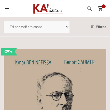
0
Filtres
-20%