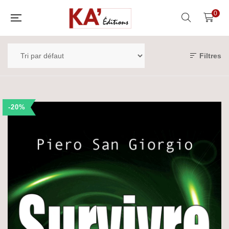
0
Filtres
-20%