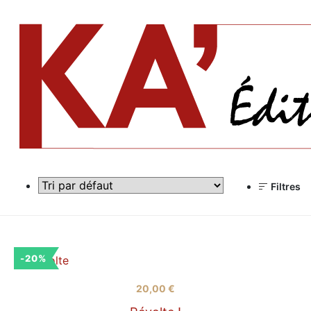
Filtres
-20%
20,00
€