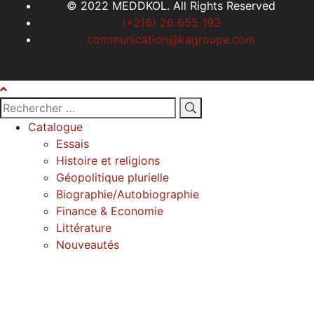
© 2022 MEDDKOL. All Rights Reserved
(+216) 26 655 193
communication@kagroupe.com
Catalogue
Essais
Histoire et religions
Géopolitique plurielle
Biographie/Autobiographie
Finance & Economie
Littérature
Nouveautés