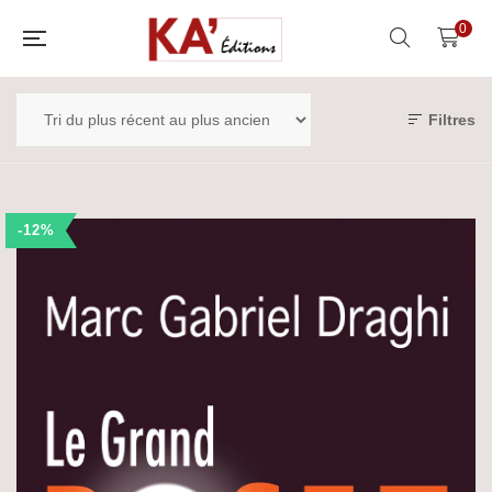
0
Filtres
-12%