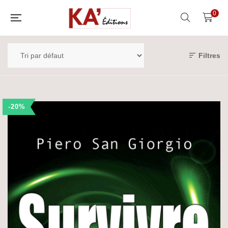
0
Filtres
-20%