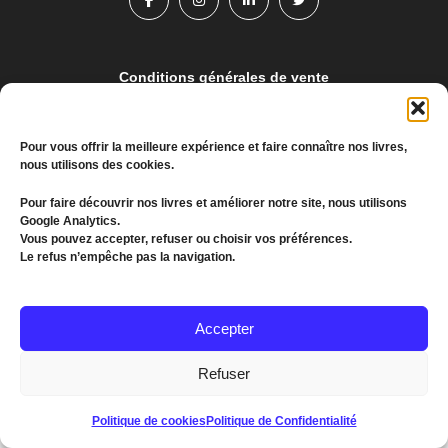
Conditions générales de vente
Politique de confidentialité
Pour vous offrir la meilleure expérience et faire connaître nos livres,
nous utilisons des cookies.
© 2022 MEDDKOL. All Rights Reserved
Pour faire découvrir nos livres et améliorer notre site, nous utilisons
(+216) 26 655 193
Google Analytics.
Vous pouvez accepter, refuser ou choisir vos préférences.
communication@kagroupe.com
Le refus n’empêche pas la navigation.
Accepter
Refuser
Politique de cookies
Politique de Confidentialité