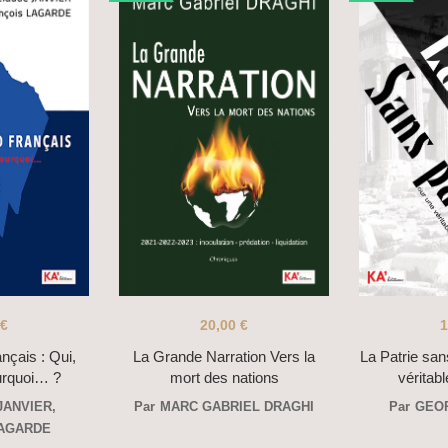
€
20,00
€
1
ançais : Qui,
La Grande Narration Vers la
La Patrie san
rquoi… ?
mort des nations
véritab
JANVIER
,
Par
MARC GABRIEL DRAGHI
Par
GEO
LAGARDE