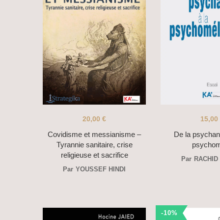
20,00
€
15,00
Covidisme et messianisme –
De la psychan
Tyrannie sanitaire, crise
psychom
religieuse et sacrifice
Par
RACHID
Par
YOUSSEF HINDI
-10%