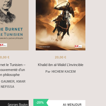
0,00
€
20,00
€
net le Tunisien –
Khalid ibn al-Walid L’invincible
 mouvementé d’un
Par
HICHEM KACEM
en philosophe
T GAUMER
,
KMAR
 NEFISSA
-20%