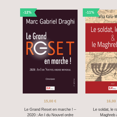
-12%
-11%
15,00
€
16,00
Le Grand Reset en marche ! –
Le soldat, le r
2020 : An I du Nouvel ordre
Maghreb 