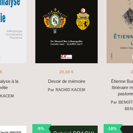
€
20,00
€
2
alyse à la
Devoir de mémoire
Étienne Bur
élie
Itinéraire
Par
RACHID KACEM
pastori
 KACEM
Par
BENOÎ
BEN
-9%
-18%