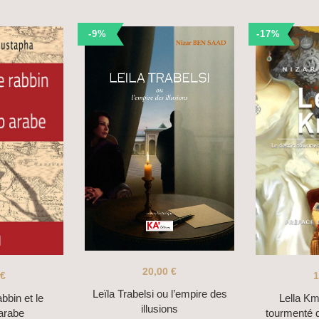
-9%
-17%
20,00
€
€
1
Leïla Trabelsi ou l’empire des
abbin et le
Lella Km
illusions
arabe
tourmenté 