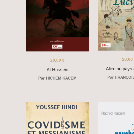
20,00
20,00
€
Alice au pays 
Al-Hussein
Par
FRANÇOI
Par
HICHEM KACEM