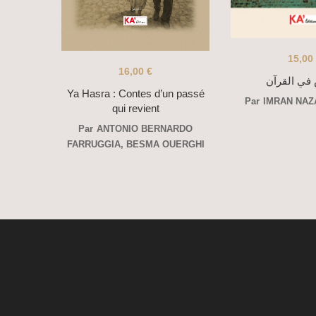
15,00
16,00
€
في القرآن
Ya Hasra : Contes d’un passé
Par
IMRAN NAZ
qui revient
Par
ANTONIO BERNARDO
FARRUGGIA
,
BESMA OUERGHI