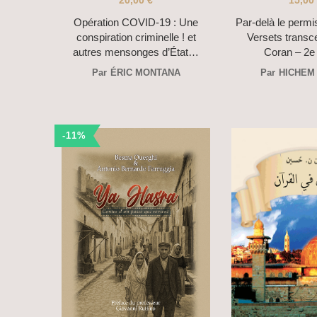
20,00
€
15,00
Opération COVID-19 : Une
Par-delà le permis 
conspiration criminelle ! et
Versets transc
autres mensonges d’État…
Coran – 2e 
Par
ÉRIC MONTANA
Par
HICHEM
-11%