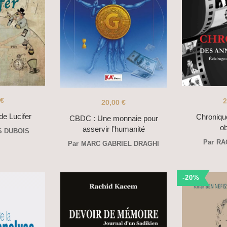
€
2
20,00
€
de Lucifer
Chroniqu
CBDC : Une monnaie pour
o
asservir l’humanité
S DUBOIS
Par
RA
Par
MARC GABRIEL DRAGHI
-20%