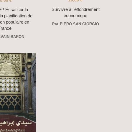
20,00
€
0,00
€
Survivre à l’effondrement
! Essai sur la
économique
 la planification de
tion populaire en
Par
PIERO SAN GIORGIO
France
LVAIN BARON