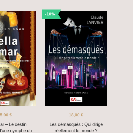
-10%
5,00
€
18,00
€
ar – Le destin
Les démasqués : Qui dirige
d’une nymphe du
réellement le monde ?