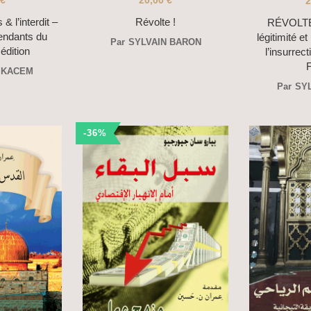
€
20,00
€
2
& l’interdit –
Révolte !
RÉVOLTE 
endants du
légitimité et
Par
SYLVAIN BARON
édition
l’insurrec
 KACEM
Par
SY
-36%