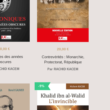
0,00
€
20,00
€
es des années
Contrevérités : Monarchie,
bscures
Protectorat, République
CHID KACEM
Par
RACHID KACEM
-9%