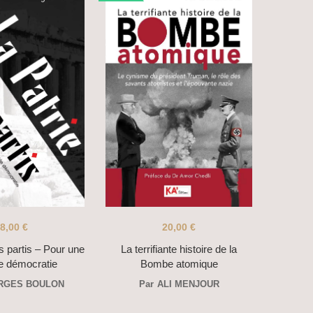
8,00
€
20,00
€
s partis – Pour une
La terrifiante histoire de la
le démocratie
Bombe atomique
RGES BOULON
Par
ALI MENJOUR