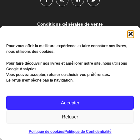
Conditions générales de vente
Politique de confidentialité
Pour vous offrir la meilleure expérience et faire connaître nos livres,
nous utilisons des cookies.
© 2022 MEDDKOL. All Rights Reserved
Pour faire découvrir nos livres et améliorer notre site, nous utilisons
(+216) 26 655 193
Google Analytics.
Vous pouvez accepter, refuser ou choisir vos préférences.
communication@kagroupe.com
Le refus n’empêche pas la navigation.
Accepter
Refuser
Politique de cookies
Politique de Confidentialité