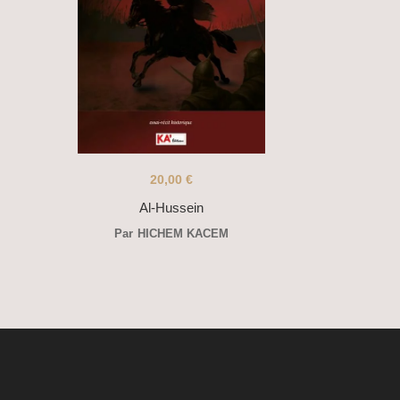
20,00
€
Al-Hussein
Par
HICHEM KACEM