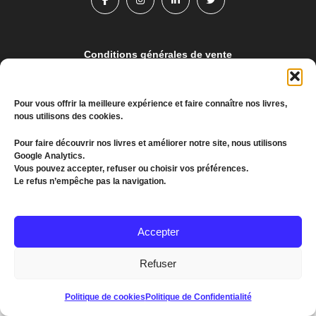
Conditions générales de vente
Politique de confidentialité
Pour vous offrir la meilleure expérience et faire connaître nos livres,
nous utilisons des cookies.
© 2022 MEDDKOL. All Rights Reserved
Pour faire découvrir nos livres et améliorer notre site, nous utilisons
(+216) 26 655 193
Google Analytics.
Vous pouvez accepter, refuser ou choisir vos préférences.
communication@kagroupe.com
Le refus n’empêche pas la navigation.
Accepter
Refuser
Politique de cookies
Politique de Confidentialité