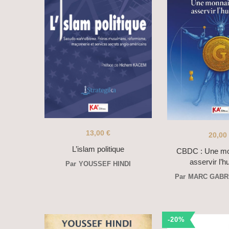
13,00
€
20,00
L’islam politique
CBDC : Une mo
asservir l’
Par
YOUSSEF HINDI
Par
MARC GABR
-20%