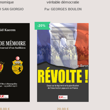
nomique
véritable démocratie
O SAN GIORGIO
Par
GEORGES BOULON
-20%
0,00
€
20,00
€