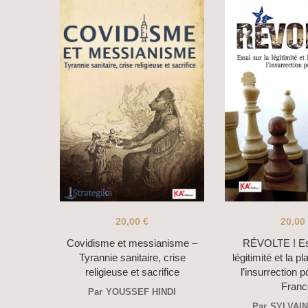
20,00
€
20,00
Covidisme et messianisme –
RÉVOLTE ! Ess
Tyrannie sanitaire, crise
légitimité et la pl
religieuse et sacrifice
l’insurrection p
Franc
Par
YOUSSEF HINDI
Par
SYLVAI