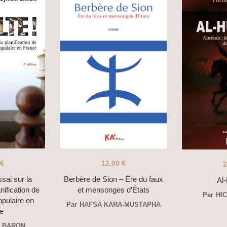
12,00
€
€
2
Berbère de Sion – Ère du faux
ai sur la
Al
et mensonges d’États
anification de
Par
HI
opulaire en
Par
HAFSA KARA-MUSTAPHA
e
N BARON