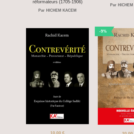
réformateurs (1705-1906)
Par
HICHEM
Par
HICHEM KACEM
-9%
10,00
€
20,00