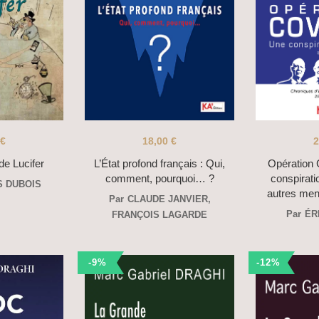
€
18,00
€
2
de Lucifer
L’État profond français : Qui,
Opération
comment, pourquoi… ?
conspiratio
S DUBOIS
autres me
Par
CLAUDE JANVIER
,
Par
ÉR
FRANÇOIS LAGARDE
-9%
-12%