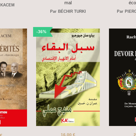
mal
éco
 KACEM
Par
BÉCHIR TURKI
Par
PIER
-36%
16,00
€
2
€