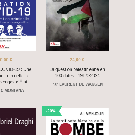
0,00
€
24,00
€
 COVID-19 : Une
La question palestinienne en
n criminelle ! et
100 dates : 1917>2024
nsonges d’État…
Par
LAURENT DE WANGEN
IC MONTANA
-20%