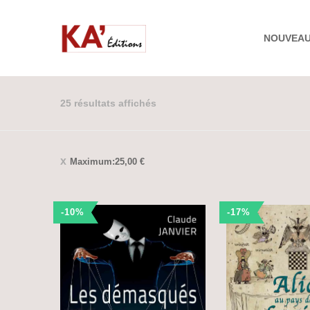
NOUVEA
25 résultats affichés
Maximum:
25,00
€
-10%
-17%