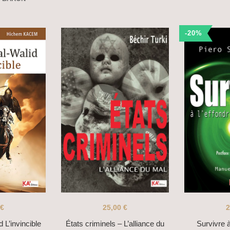
-20%
€
25,00
€
2
d L’invincible
États criminels – L’alliance du
Survivre à