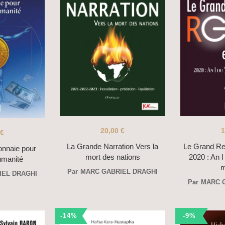
20,00
€
1
€
La Grande Narration Vers la
Le Grand Re
nnaie pour
mort des nations
2020 : An I
humanité
m
Par
MARC GABRIEL DRAGHI
IEL DRAGHI
Par
MARC 
-14%
-9%