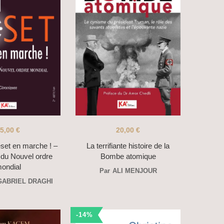
5,00
€
20,00
€
set en marche ! –
La terrifiante histoire de la
 du Nouvel ordre
Bombe atomique
ondial
Par
ALI MENJOUR
GABRIEL DRAGHI
-14%