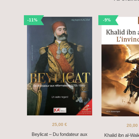
-11%
-9%
25,00
€
20,00
Beylicat – Du fondateur aux
Khalid ibn al-Wali